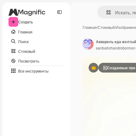
Создать
Главная
/
Стоковый
/
Изображен
Главная
Поиск
Акварель еда желтый
santoshchandrobormon
Стоковый
Посмотреть
Созданные при
Премиум
Все инструменты