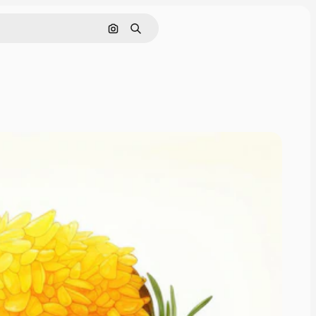
Поиск по изображению
Поиск