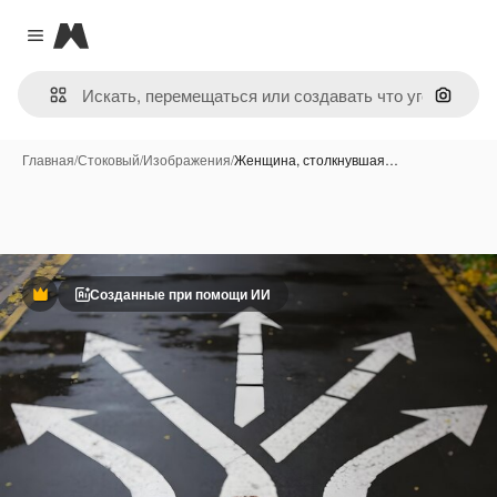
Magnific
Close menu
Поиск 
Главная
/
Стоковый
/
Изображения
/
Женщина, столкнувшая…
Созданные при помощи ИИ
Премиум