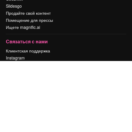
Slidesgo
Продайте свой контент
Помещение для прессы
Ищете magnific.ai
Связаться с нами
Клиентская поддержка
Instagram
YouTube
LinkedIn
TikTok
Discord
X
Reddit
Copyright © 2010-
2026
Freepik Company S.L.U.
Все права защищены
.