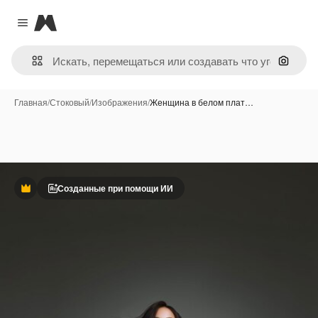
Magnific
Close menu
Поиск 
Главная
/
Стоковый
/
Изображения
/
Женщина в белом плат…
Созданные при помощи ИИ
Премиум