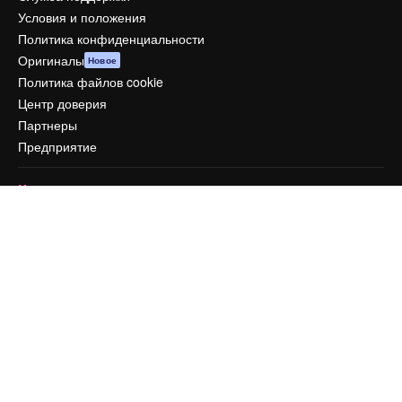
Условия и положения
Политика конфиденциальности
Оригиналы
Новое
Политика файлов cookie
Центр доверия
Партнеры
Предприятие
Компания
Цены
О нас
Reviews
Вакансии
Поиск тенденций
Блог
События
Slidesgo
Продайте свой контент