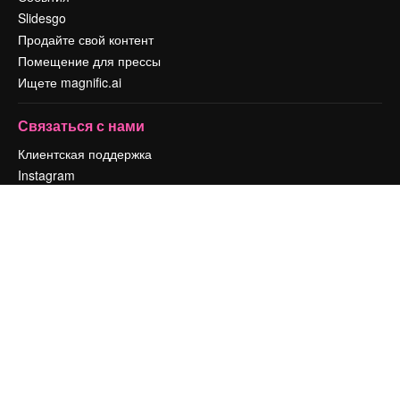
Slidesgo
Продайте свой контент
Помещение для прессы
Ищете magnific.ai
Связаться с нами
Клиентская поддержка
Instagram
YouTube
LinkedIn
TikTok
Discord
X
Reddit
Copyright © 2010-
2026
Freepik Company S.L.U.
Все права защищены
.