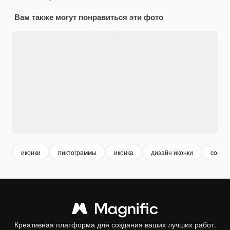
Вам также могут понравиться эти фото
иконки
пиктограммы
иконка
дизайн иконки
commu
Креативная платформа для создания ваших лучших работ.