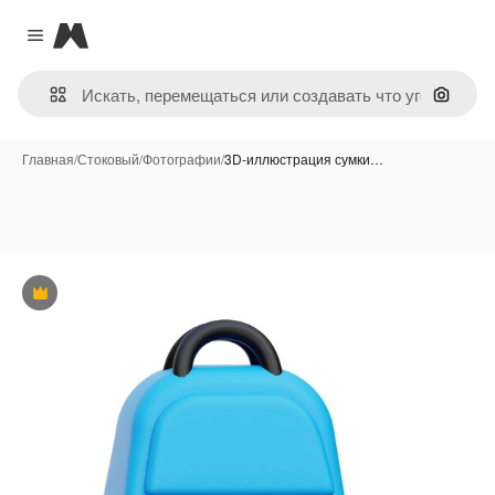
Magnific
Close menu
Поиск 
Главная
/
Стоковый
/
Фотографии
/
3D-иллюстрация сумки…
Премиум