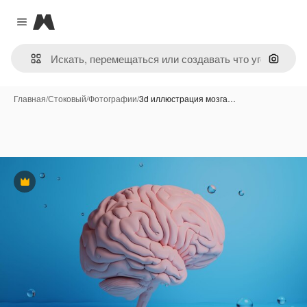
Magnific
Close menu
Поиск 
Главная
/
Стоковый
/
Фотографии
/
3d иллюстрация мозга…
Премиум