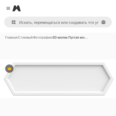
Magnific
Close menu
Поиск 
Главная
/
Стоковый
/
Фотографии
/
3D-кнопка Пустая кно…
Премиум