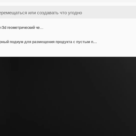
и
/
3d геометрический че…
3d геометрический черный подиум для размещения продукта с пустым пространством