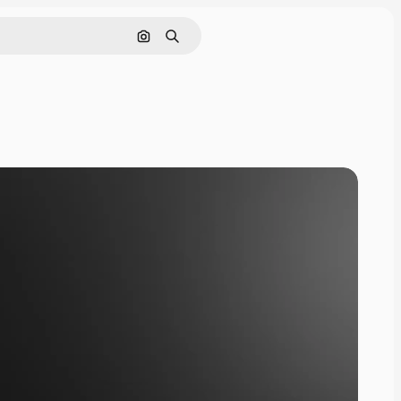
Поиск по изображению
Поиск