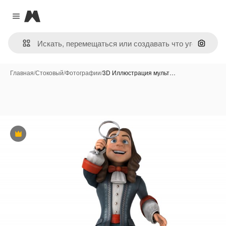
Magnific
Close menu
Поиск 
Главная
/
Стоковый
/
Фотографии
/
3D Иллюстрация мульт…
Премиум