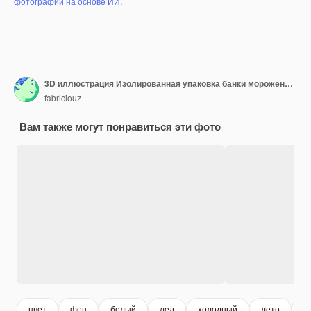
фотографий на основе ИИ
.
3D иллюстрация Изолированная упаковка банки мороженого
fabriciouz
Вам также могут понравиться эти фото
цвет
фон
белый
лед
холодный
лето
п