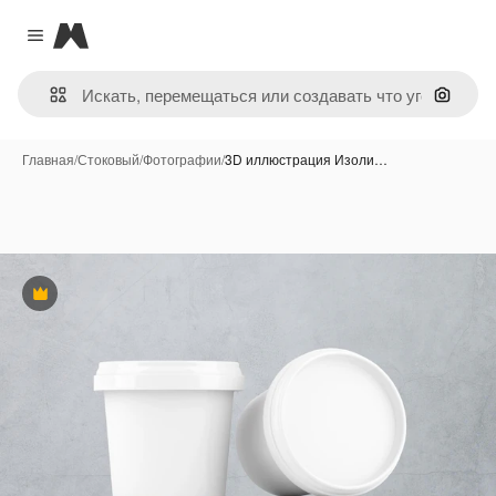
Magnific
Close menu
Поиск 
Главная
/
Стоковый
/
Фотографии
/
3D иллюстрация Изоли…
Премиум