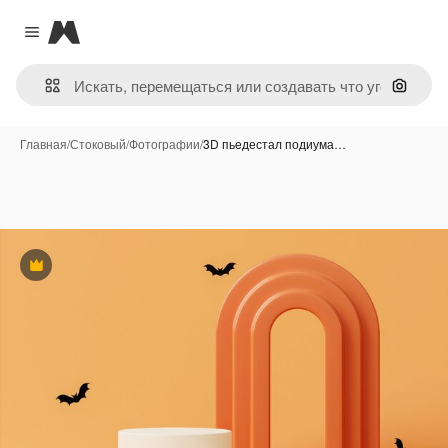
Magnific
Close menu
Поиск 
Главная
/
Стоковый
/
Фотографии
/
3D пьедестал подиума…
Премиум