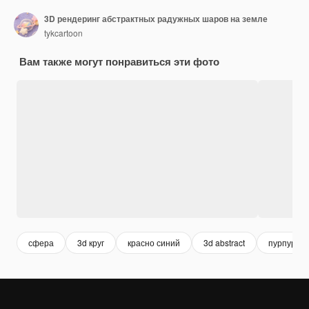
3D рендеринг абстрактных радужных шаров на земле
tykcartoon
Вам также могут понравиться эти фото
сфера
3d круг
красно синий
3d abstract
пурпурны