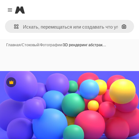
Magnific
Close menu
Поиск 
Главная
/
Стоковый
/
Фотографии
/
3D рендеринг абстрак…
Премиум