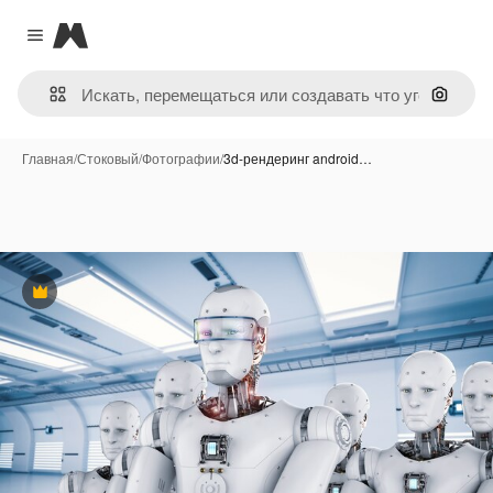
Magnific
Close menu
Поиск 
Главная
/
Стоковый
/
Фотографии
/
3d-рендеринг android…
Премиум