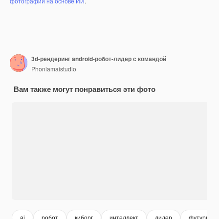
фотографий на основе ИИ
.
3d-рендеринг android-робот-лидер с командой
Phonlamaistudio
Вам также могут понравиться эти фото
ai
робот
киборг
интеллект
лидер
футуристи