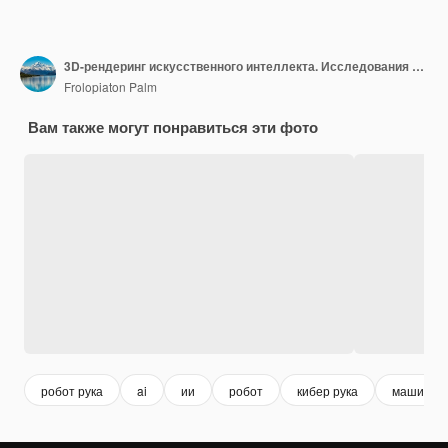
3D-рендеринг искусственного интеллекта. Исследования ИИ в области разработки роботов и киборгов для будущего людей. Разработка технологий цифрового анализа данных и машинного обучения для компьютерного мозга.
Frolopiaton Palm
Вам также могут понравиться эти фото
робот рука
ai
ии
робот
кибер рука
машинное