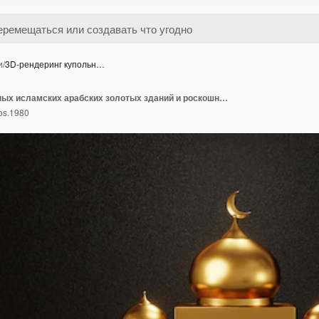
и
/
3D-рендеринг купольн…
3D-рендеринг купольных исламских арабских золотых зданий и роскошных подарочных коробок на черном фоне
os.1980