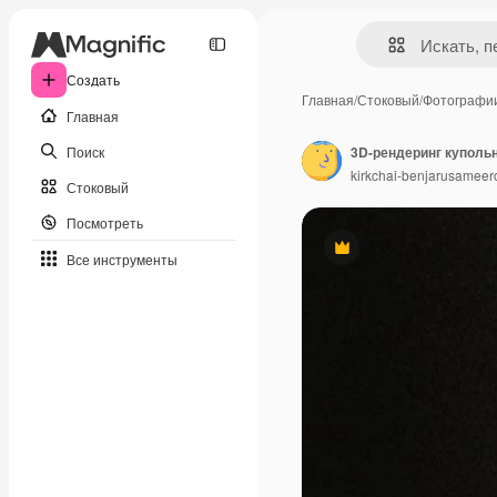
Создать
Главная
/
Стоковый
/
Фотографи
Главная
Поиск
kirkchai-benjarusameer
Стоковый
Посмотреть
Премиум
Все инструменты