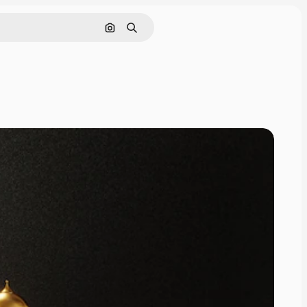
Поиск по изображению
Поиск