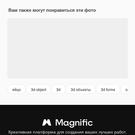
Вам также могут понравиться эти фото
яйцо
3d object
3d
3d объекты
3d forms
завтр
Креативная платформа для создания ваших лучших работ.