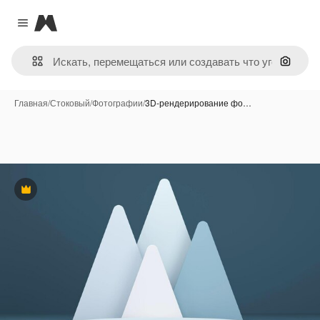
Magnific
Close menu
Поиск 
Главная
/
Стоковый
/
Фотографии
/
3D-рендерирование фо…
Премиум