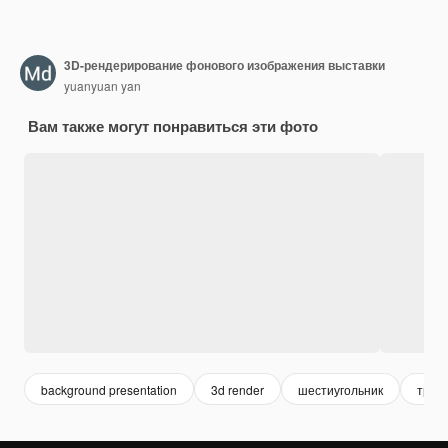
3D-рендерирование фонового изображения выставки
yuanyuan yan
Вам также могут понравиться эти фото
background presentation
3d render
шестиугольник
треу