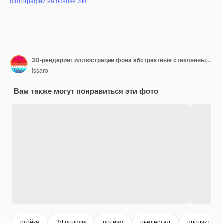
фотографий на основе ИИ
.
3D-рендеринг иллюстрации фона абстрактные стеклянные пузырьковые шары художественный дисплей обои
issaro
Вам также могут понравиться эти фото
стойка
3d подиум
подиум
пьедестал
продукт