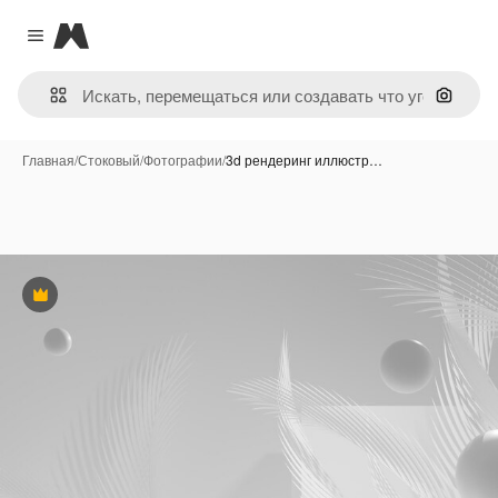
Magnific
Close menu
Поиск 
Главная
/
Стоковый
/
Фотографии
/
3d рендеринг иллюстр…
Премиум