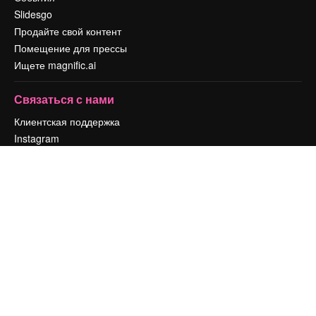
Slidesgo
Продайте свой контент
Помещение для прессы
Ищете magnific.ai
Связаться с нами
Клиентская поддержка
Instagram
YouTube
LinkedIn
TikTok
Discord
X
Reddit
Copyright © 2010-
2026
Freepik Company S.L.U.
Все права защищены
.