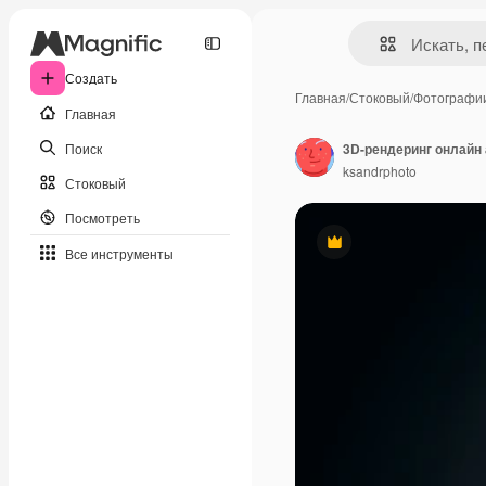
Создать
Главная
/
Стоковый
/
Фотографи
Главная
Поиск
3D-рендеринг онлайн 
ksandrphoto
Стоковый
Посмотреть
Премиум
Все инструменты