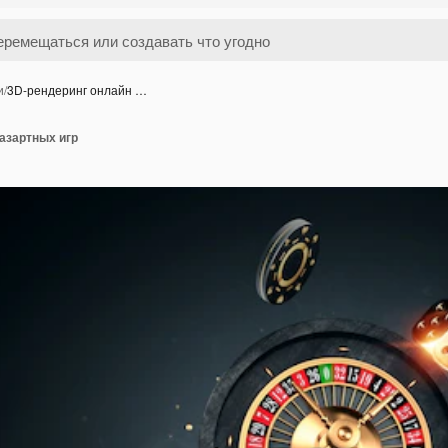
и
/
3D-рендеринг онлайн …
азартных игр