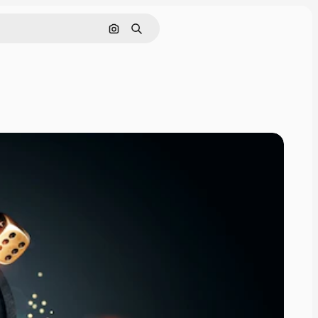
Поиск по изображению
Поиск