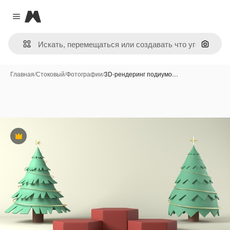
Magnific
Close menu
Поиск 
Главная
/
Стоковый
/
Фотографии
/
3D-рендеринг подиумо…
Премиум