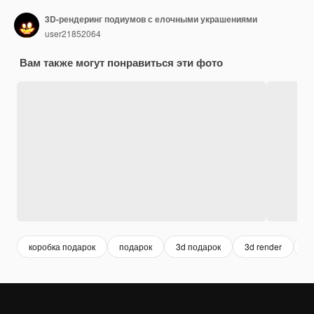
3D-рендеринг подиумов с елочными украшениями
user21852064
Вам также могут понравиться эти фото
коробка подарок
подарок
3d подарок
3d render
3