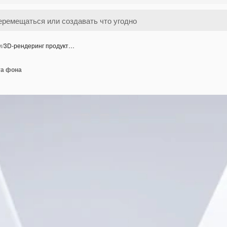
и
/
3D-рендеринг продукт…
та фона