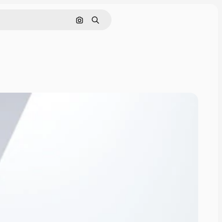
Поиск по изображению
Поиск