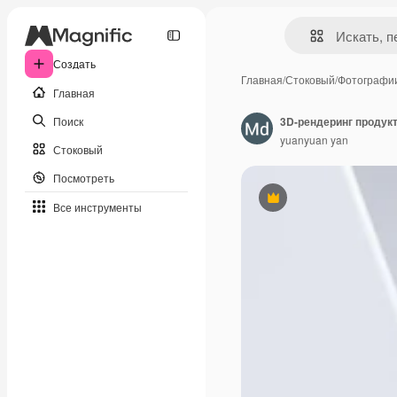
Создать
Главная
/
Стоковый
/
Фотографи
Главная
Поиск
3D-рендеринг продук
yuanyuan yan
Стоковый
Посмотреть
Премиум
Все инструменты