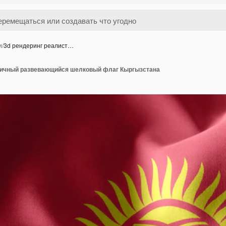
и
/
3d рендеринг реалист…
тичный развевающийся шелковый флаг Кыргызстана