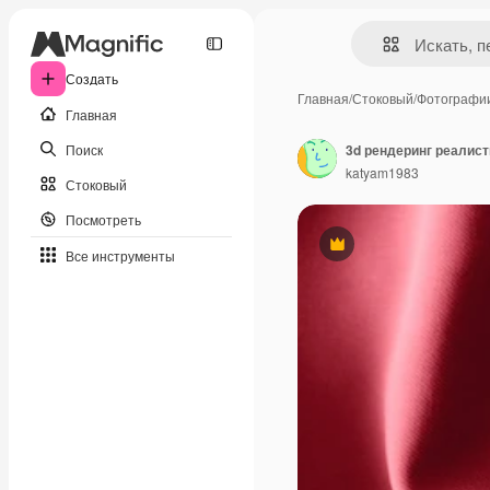
Создать
Главная
/
Стоковый
/
Фотографи
Главная
Поиск
3d рендеринг реалис
katyam1983
Стоковый
Посмотреть
Премиум
Все инструменты