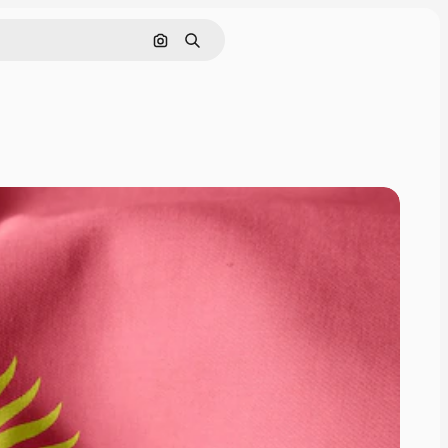
Поиск по изображению
Поиск