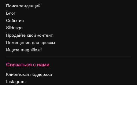
Поиск тенденций
Блог
События
Slidesgo
Продайте свой контент
Помещение для прессы
Ищете magnific.ai
Связаться с нами
Клиентская поддержка
Instagram
YouTube
LinkedIn
TikTok
Discord
X
Reddit