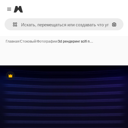
Magnific
Close menu
Поиск 
Главная
/
Стоковый
/
Фотографии
/
3d рендеринг scifi п…
Премиум