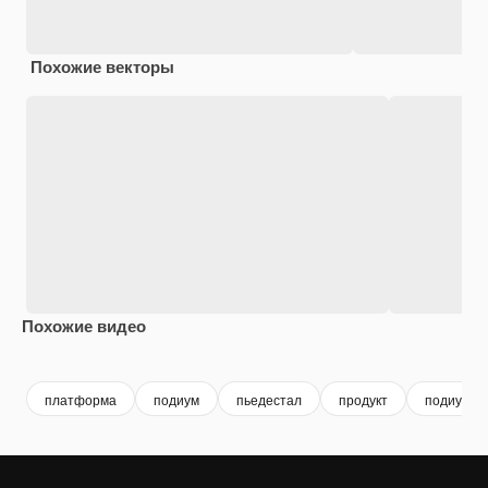
Похожие векторы
Похожие видео
Premium
Premium
Premium
Premium
платформа
подиум
пьедестал
продукт
подиум с