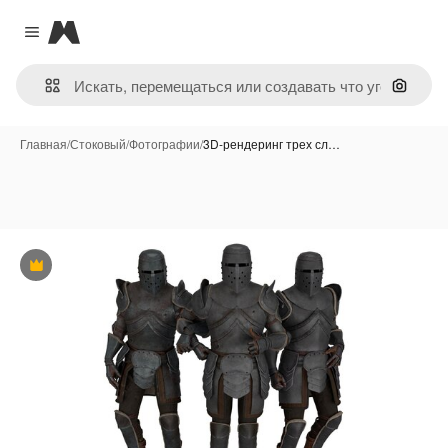
Magnific
Close menu
Поиск 
Главная
/
Стоковый
/
Фотографии
/
3D-рендеринг трех сл…
Премиум