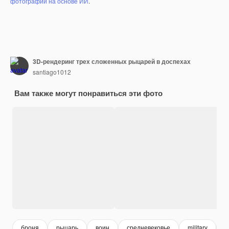
фотографий на основе ИИ
.
3D-рендеринг трех сложенных рыцарей в доспехах
santiago1012
Вам также могут понравиться эти фото
броня
рыцарь
воин
средневековье
military
с