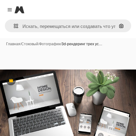
Magnific
Close menu
Поиск 
Главная
/
Стоковый
/
Фотографии
/
3d-рендеринг трех ус…
Премиум