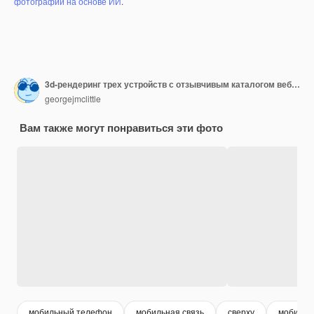
фотографий на основе ИИ
.
3d-рендеринг трех устройств с отзывчивым каталогом веб-сайта дизайна интерьера на экране на деревянном рабочем столе, вид сверху
georgejmclittle
Вам также могут понравиться эти фото
мобильный телефон
мобильная связь
сверху
мобильн