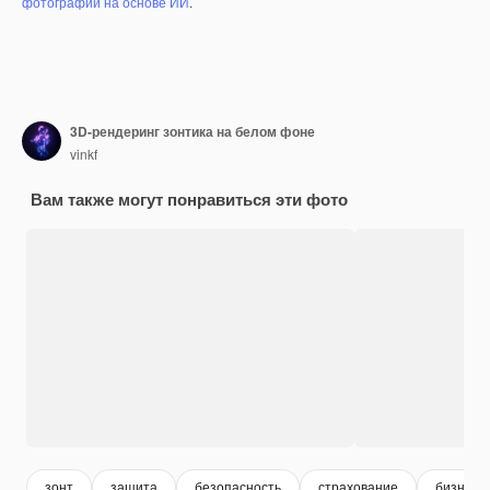
фотографий на основе ИИ
.
3D-рендеринг зонтика на белом фоне
vinkf
Вам также могут понравиться эти фото
зонт
защита
безопасность
страхование
бизнес 