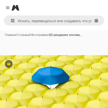
Magnific
Close menu
Поиск 
Главная
/
Стоковый
/
Фотографии
/
3D-рендеринг зонтика…
Премиум