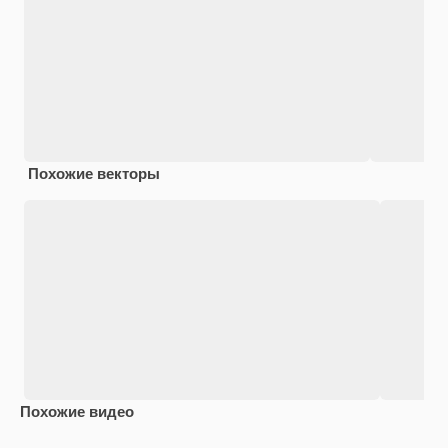
Похожие векторы
Похожие видео
Premium
Premium
Сгенерировано с помощью ИИ
Premium
Premium
Сгенериров