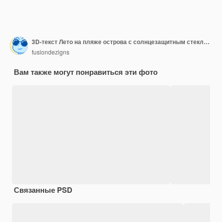
3D-текст Лето на пляже острова с солнцезащитным стеклом, шлепанцами, мячом, плавающим кольцом, пальмовым листом на открытом воздухе с копией пространства для фона Дизайн концепции летних каникул. 3D-рендеринг
fusiondezigns
Вам также могут понравиться эти фото
Связанные PSD