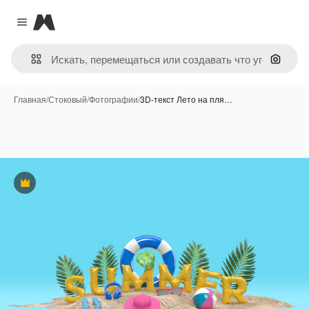
Magnific
Close menu
Поиск 
Главная
/
Стоковый
/
Фотографии
/
3D-текст Лето на пля…
Премиум