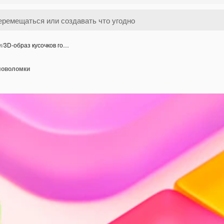
и
/
3D-образ кусочков го…
оловоломки