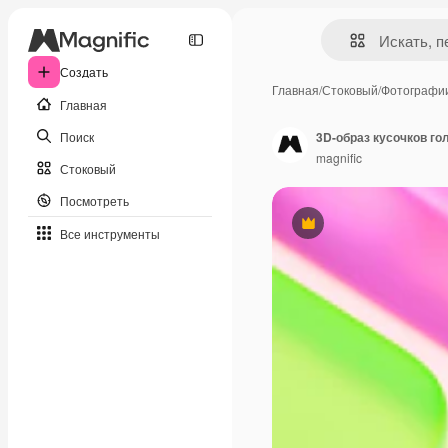
Создать
Главная
/
Стоковый
/
Фотографи
Главная
Поиск
3D-образ кусочков г
magnific
Стоковый
Посмотреть
Премиум
Все инструменты