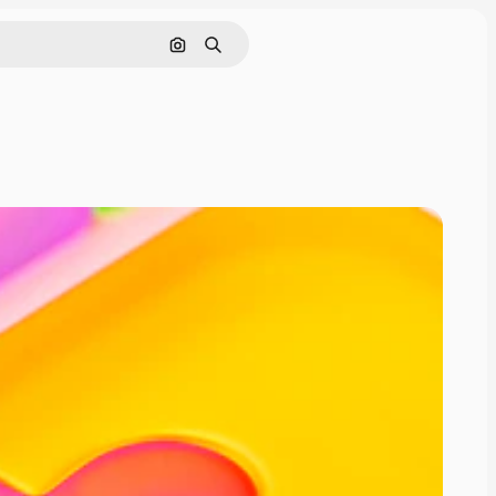
Поиск по изображению
Поиск