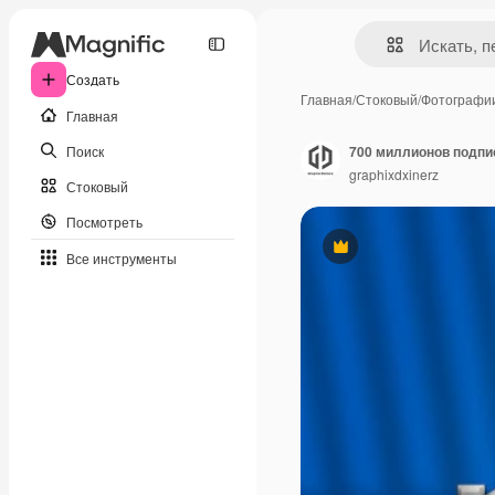
Создать
Главная
/
Стоковый
/
Фотографи
Главная
Поиск
graphixdxinerz
Стоковый
Посмотреть
Премиум
Все инструменты