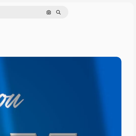
Поиск по изображению
Поиск