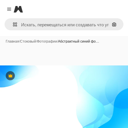
Magnific
Close menu
Поиск 
Главная
/
Стоковый
/
Фотографии
/
Абстрактный синий фо…
Премиум