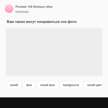
Резюме 126 Фонные обои
tchastudio
Вам также могут понравиться эти фото
синий
фон
синий фон
background
синий цвет