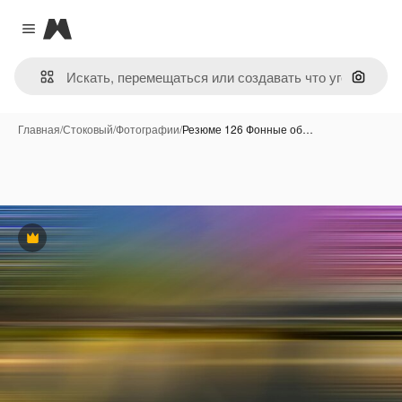
Magnific
Close menu
Поиск 
Главная
/
Стоковый
/
Фотографии
/
Резюме 126 Фонные об…
Премиум