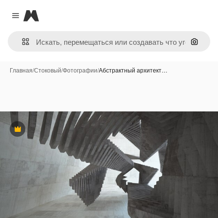
Magnific
Close menu
Поиск 
Главная
/
Стоковый
/
Фотографии
/
Абстрактный архитект…
Премиум