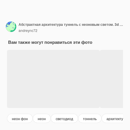
Абстрактная архитектура туннель с неоновым светом. 3d иллюстрация
andreync72
Вам также могут понравиться эти фото
неон фон
неон
светодиод
тоннель
архитектурны