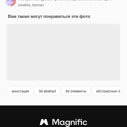
creative_kamran
Вам также могут понравиться эти фото
аннотация
3d abstract
3d элементы
абстрактные лини