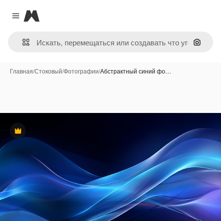
Magnific
Close menu
Поиск 
Главная
/
Стоковый
/
Фотографии
/
Абстрактный синий фо…
Премиум