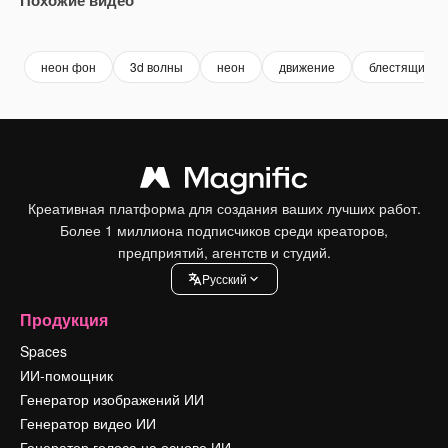
Premium
Premium
Сгенерировано с помощью ИИ
Premium
Premium
Сгенериров
неон фон
3d волны
неон
движение
блестящий
Креативная платформа для создания ваших лучших работ.
Более 1 миллиона подписчиков среди креаторов,
предприятий, агентств и студий.
Pусский
Продукция
Spaces
ИИ-помощник
Генератор изображений ИИ
Генератор видео ИИ
Генератор голоса на основе ИИ