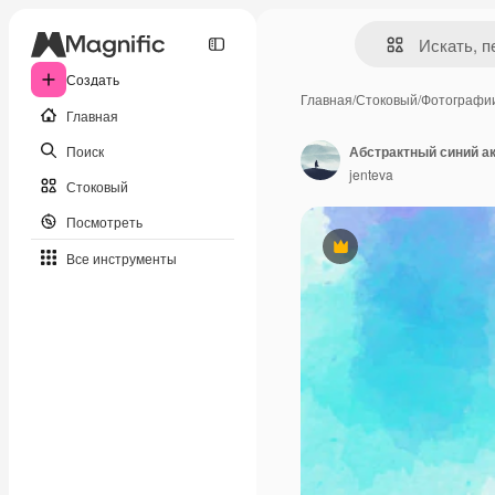
Создать
Главная
/
Стоковый
/
Фотографи
Главная
Поиск
Абстрактный синий а
jenteva
Стоковый
Посмотреть
Премиум
Все инструменты