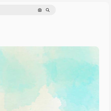
Поиск по изображению
Поиск