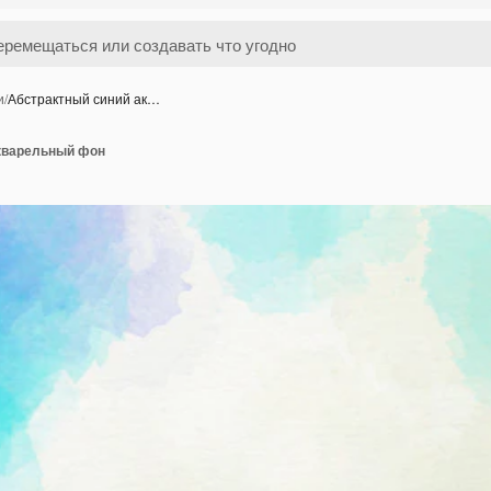
и
/
Абстрактный синий ак…
кварельный фон