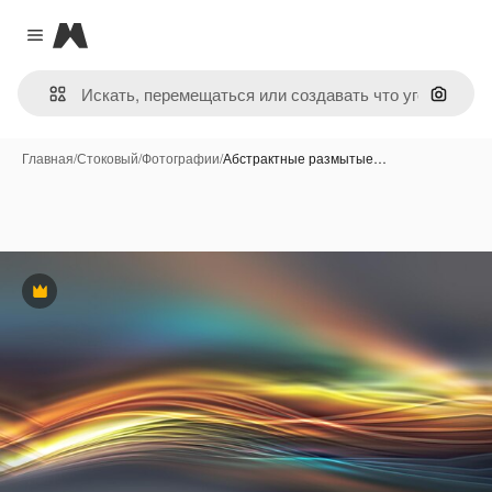
Magnific
Close menu
Поиск 
Главная
/
Стоковый
/
Фотографии
/
Абстрактные размытые…
Премиум