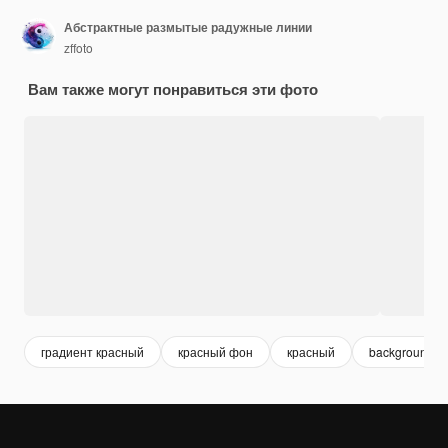
Абстрактные размытые радужные линии
zffoto
Вам также могут понравиться эти фото
градиент красный
красный фон
красный
background r