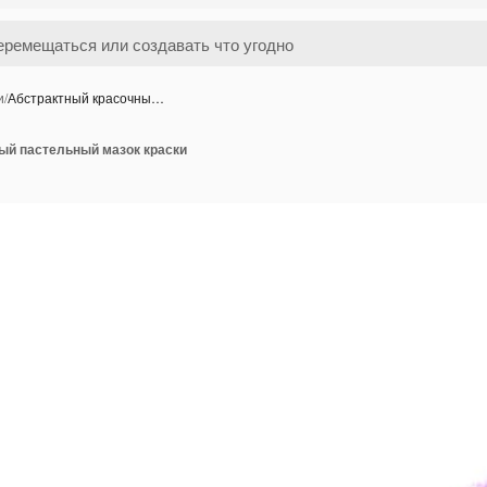
и
/
Абстрактный красочны…
ый пастельный мазок краски