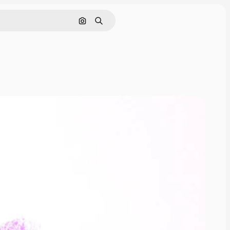
Поиск по изображению
Поиск