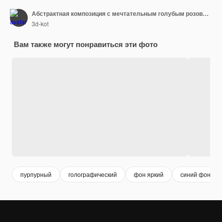
Абстрактная композиция с мечтательным голубым розовым фиолетовым ярким неоновым градиентом случайных летающих сфер
3d-kot
Вам также могут понравиться эти фото
пурпурный
голографический
фон яркий
синий фон