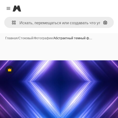
Magnific
Close menu
Поиск 
Главная
/
Стоковый
/
Фотографии
/
Абстрактный темный ф…
Премиум