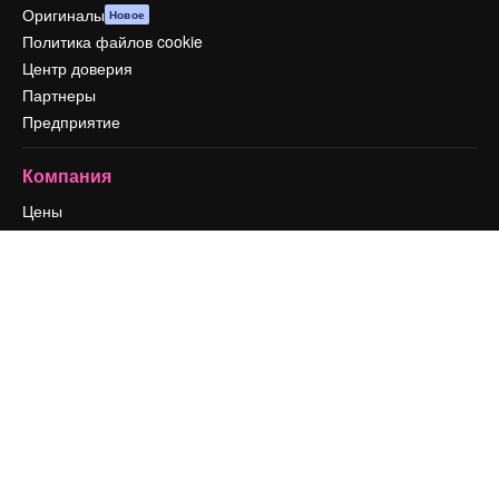
Оригиналы
Новое
Политика файлов cookie
Центр доверия
Партнеры
Предприятие
Компания
Цены
О нас
Reviews
Вакансии
Поиск тенденций
Блог
События
Slidesgo
Продайте свой контент
Помещение для прессы
Ищете magnific.ai