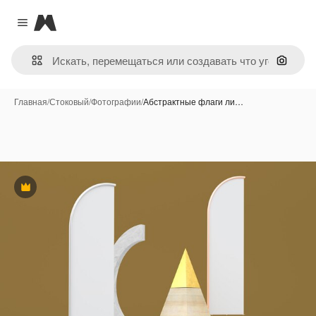
Magnific
Close menu
Поиск 
Главная
/
Стоковый
/
Фотографии
/
Абстрактные флаги ли…
Премиум