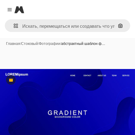
Magnific
Close menu
Поиск 
Главная
/
Стоковый
/
Фотографии
/
абстрактный шаблон ф…
Премиум