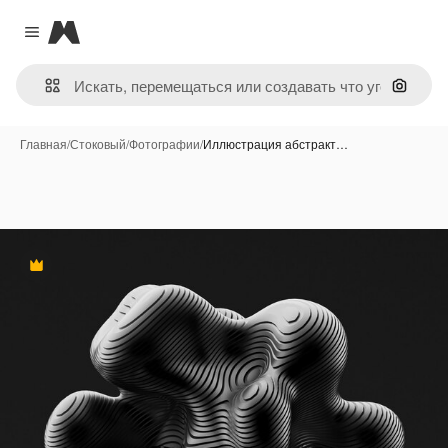
Magnific
Close menu
Поиск 
Главная
/
Стоковый
/
Фотографии
/
Иллюстрация абстракт…
Премиум