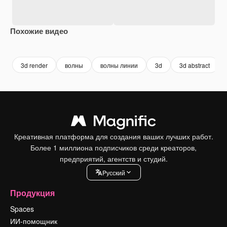
Похожие видео
Premium
Premium
Сгенерировано с помощью ИИ
Premium
Premium
3d render
волны
волны линии
3d
3d abstract
Креативная платформа для создания ваших лучших работ.
Более 1 миллиона подписчиков среди креаторов,
предприятий, агентств и студий.
Pусский
Продукция
Spaces
ИИ-помощник