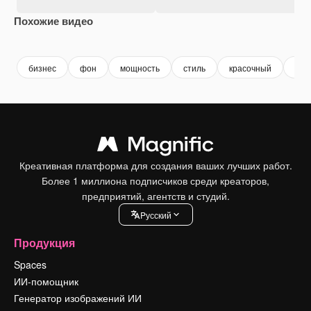
Похожие видео
Premium
Premium
Premium
Premium
бизнес
фон
мощность
стиль
красочный
диз
Креативная платформа для создания ваших лучших работ.
Более 1 миллиона подписчиков среди креаторов,
предприятий, агентств и студий.
Pусский
Продукция
Spaces
ИИ-помощник
Генератор изображений ИИ