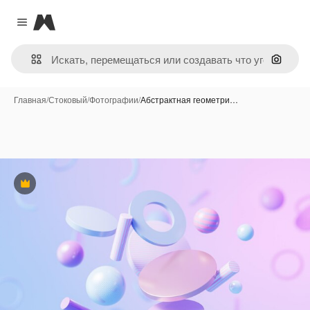
Magnific
Close menu
Поиск 
Главная
/
Стоковый
/
Фотографии
/
Абстрактная геометри…
Премиум