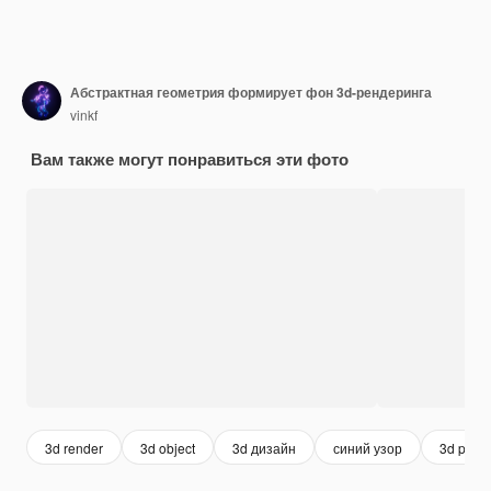
Абстрактная геометрия формирует фон 3d-рендеринга
vinkf
Вам также могут понравиться эти фото
3d render
3d object
3d дизайн
синий узор
3d patte