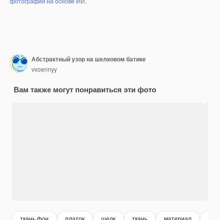
фотографий на основе ИИ
.
Абстрактный узор на шелковом батике
vvoennyy
Вам также могут понравиться эти фото
ткань фон
платок
шелк
ткань
материал
фон