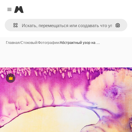
Magnific
Close menu
Поиск 
Главная
/
Стоковый
/
Фотографии
/
Абстрактный узор на …
Премиум