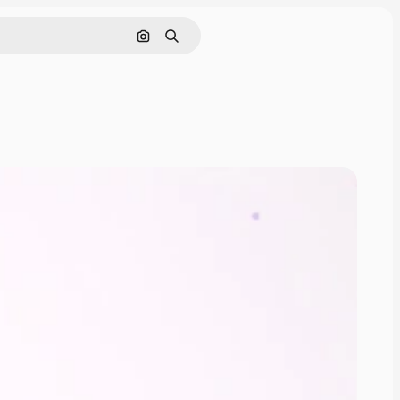
Поиск по изображению
Поиск