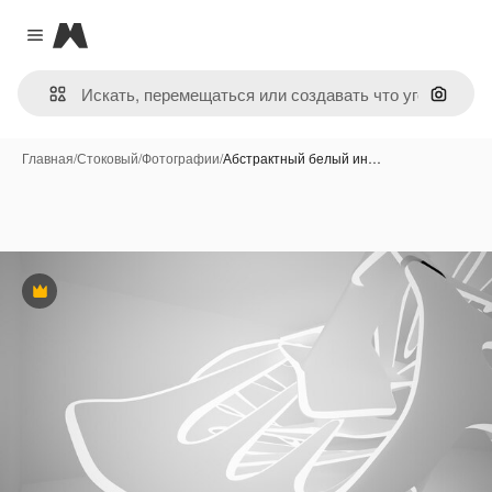
Magnific
Close menu
Поиск 
Главная
/
Стоковый
/
Фотографии
/
Абстрактный белый ин…
Премиум