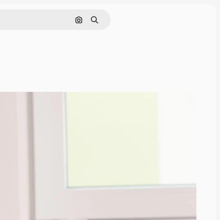
Поиск по изображению
Поиск